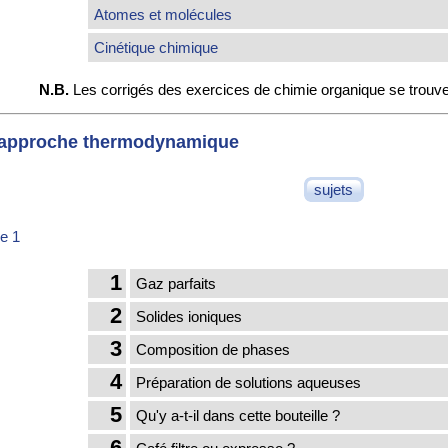
Atomes et molécules
Cinétique chimique
N.B.
Les corrigés des exercices de chimie organique se trouve
 approche thermodynamique
sujets
e 1
1
Gaz parfaits
2
Solides ioniques
3
Composition de phases
4
Préparation de solutions aqueuses
5
Qu'y a-t-il dans cette bouteille ?
6