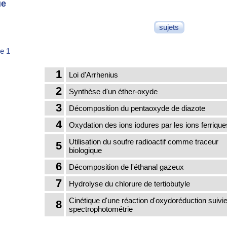
ue
sujets
e 1
1
Loi d'Arrhenius
2
Synthèse d'un éther-oxyde
3
Décomposition du pentaoxyde de diazote
4
Oxydation des ions iodures par les ions ferrique
Utilisation du soufre radioactif comme traceur
5
biologique
6
Décomposition de l'éthanal gazeux
7
Hydrolyse du chlorure de tertiobutyle
Cinétique d'une réaction d'oxydoréduction suivie
8
spectrophotométrie