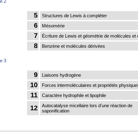
e 2
5
Structures de Lewis à compléter
6
Mésomérie
7
Écriture de Lewis et géométrie de molécules et 
8
Benzène et molécules dérivées
e 3
9
Liaisons hydrogène
10
Forces intermoléculaires et propriétés physique
11
Caractère hydrophile et lipophile
Autocatalyse micellaire lors d'une réaction de
12
saponification