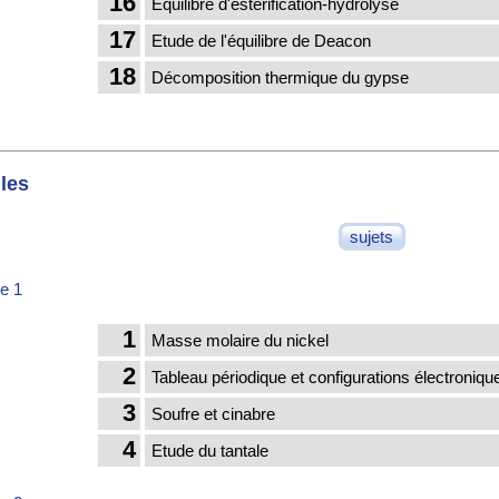
16
Equilibre d'estérification-hydrolyse
17
Etude de l'équilibre de Deacon
18
Décomposition thermique du gypse
les
sujets
e 1
1
Masse molaire du nickel
2
Tableau périodique et configurations électroniqu
3
Soufre et cinabre
4
Etude du tantale