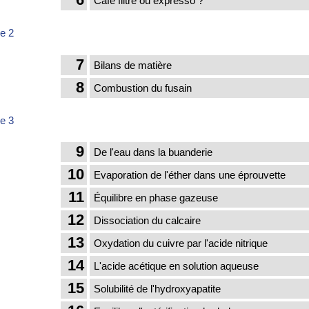
Café filtre ou expresso ?
e 2
7
Bilans de matière
8
Combustion du fusain
e 3
9
De l'eau dans la buanderie
10
Evaporation de l'éther dans une éprouvette
11
Équilibre en phase gazeuse
12
Dissociation du calcaire
13
Oxydation du cuivre par l'acide nitrique
14
L'acide acétique en solution aqueuse
15
Solubilité de l'hydroxyapatite